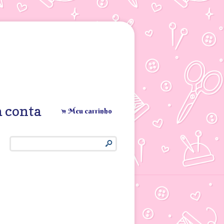
 conta
Meu carrinho
.
s