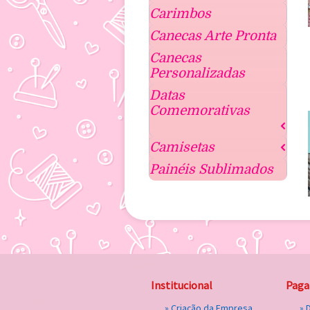
Carimbos
Canecas Arte Pronta
Canecas
Personalizadas
Datas
Comemorativas
2
Camisetas
2
Painéis Sublimados
Institucional
Pag
»
Criação da Empresa
» 