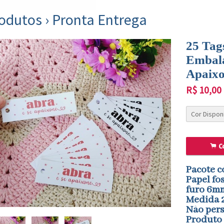
rodutos
›
Pronta Entrega
25 Tag
Embala
Apaix
R$
10,00
.
C
Pacote c
Papel fo
furo 6m
Medida 2
Não per
Produto 