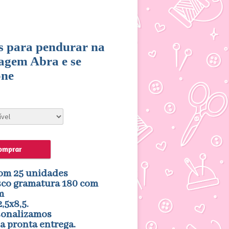
s para pendurar na
gem Abra e se
one
omprar
om 25 unidades
sco gramatura 180 com
m
,5x8,5.
sonalizamos
a pronta entrega.