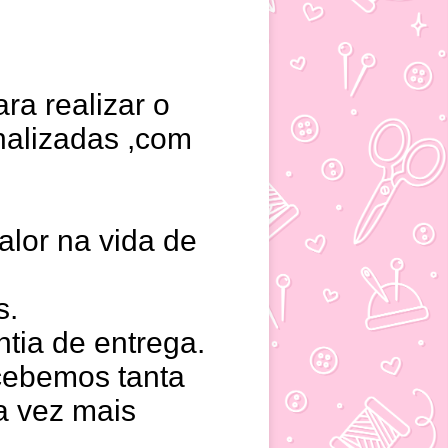
ara realizar o
nalizadas ,com
lor na vida de
s.
tia de entrega.
ecebemos tanta
da vez mais