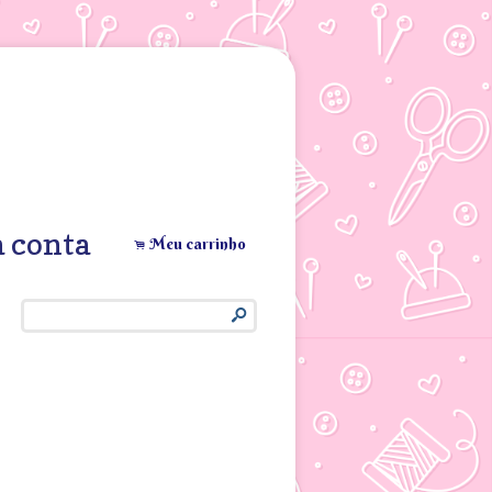
 conta
Meu carrinho
.
s