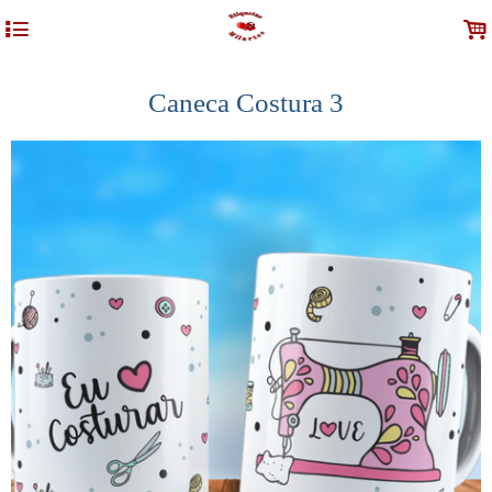
4
.
Caneca Costura 3